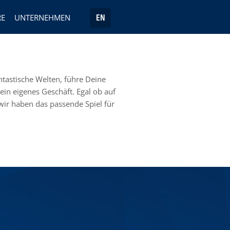
RE
UNTERNEHMEN
EN
antastische Welten, führe Deine
in eigenes Geschäft. Egal ob auf
r haben das passende Spiel für