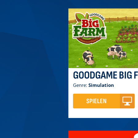
GOODGAME BIG 
Genre:
Simulation
SPIELEN