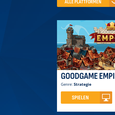
ALLE PLATTFORMEN
GOODGAME EMPI
Genre:
Strategie
SPIELEN