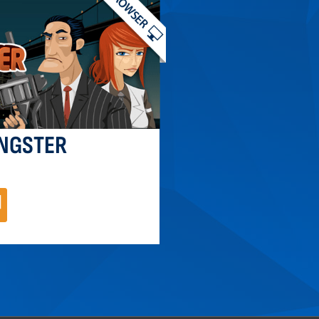
NGSTER