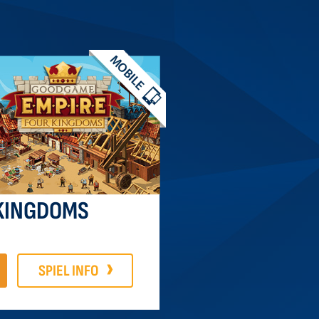
 KINGDOMS
SPIEL INFO