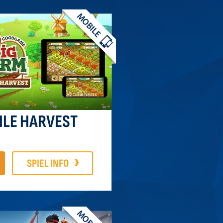
ILE HARVEST
SPIEL INFO