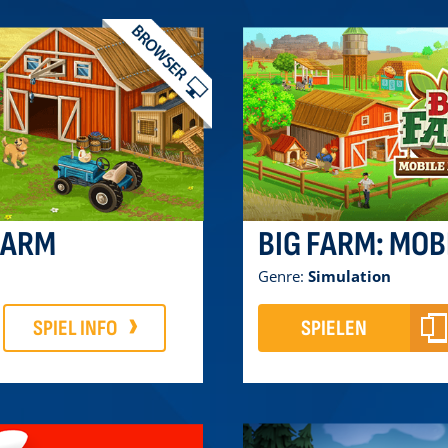
FARM
BIG FARM: MOB
Genre:
Simulation
SPIEL INFO
SPIELEN