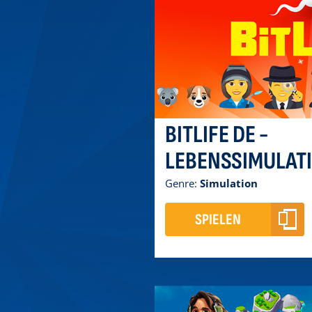
BITLIFE DE -
LEBENSSIMULAT
Genre:
Simulation
SPIELEN