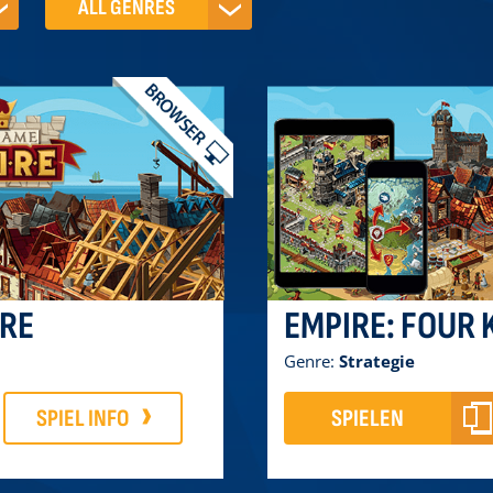
ALL GENRES
RE
EMPIRE: FOUR
Genre:
Strategie
SPIEL INFO
SPIELEN